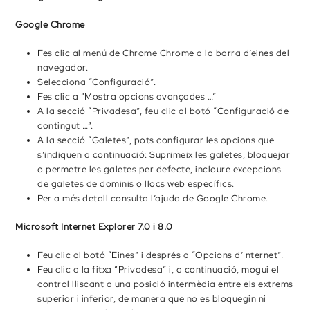
Google Chrome
Fes clic al menú de Chrome Chrome a la barra d’eines del
navegador.
Selecciona “Configuració”.
Fes clic a “Mostra opcions avançades …”
A la secció “Privadesa”, feu clic al botó “Configuració de
contingut …”.
A la secció “Galetes”, pots configurar les opcions que
s’indiquen a continuació: Suprimeix les galetes, bloquejar
o permetre les galetes per defecte, incloure excepcions
de galetes de dominis o llocs web específics.
Per a més detall consulta l’ajuda de Google Chrome.
Microsoft Internet Explorer 7.0 i 8.0
Feu clic al botó “Eines” i després a “Opcions d’Internet”.
Feu clic a la fitxa “Privadesa” i, a continuació, mogui el
control lliscant a una posició intermèdia entre els extrems
superior i inferior, de manera que no es bloquegin ni