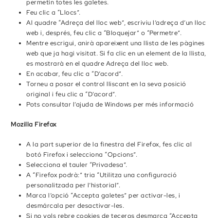
permetin totes les galetes.
Feu clic a “Llocs”.
Al quadre “Adreça del lloc web”, escriviu l’adreça d’un lloc
web i, després, feu clic a “Bloquejar” o “Permetre”.
Mentre escrigui, anirà apareixent una llista de les pàgines
web que ja hagi visitat. Si fa clic en un element de la llista,
es mostrarà en el quadre Adreça del lloc web.
En acabar, feu clic a “D’acord”.
Torneu a posar el control lliscant en la seva posició
original i feu clic a “D’acord”.
Pots consultar l’ajuda de Windows per més informació
Mozilla Firefox
A la part superior de la finestra del Firefox, fes clic al
botó Firefox i selecciona “Opcions”.
Selecciona el tauler “Privadesa”.
A “Firefox podrà:” tria “Utilitza una configuració
personalitzada per l’historial”.
Marca l’opció “Accepta galetes” per activar-les, i
desmárcala per desactivar-les.
Si no vols rebre cookies de teceros desmarca “Accepta