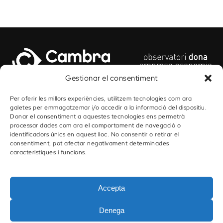
Gestionar el consentiment
Per oferir les millors experiències, utilitzem tecnologies com ara
galetes per emmagatzemar i/o accedir a la informació del dispositiu.
Donar el consentiment a aquestes tecnologies ens permetrà
#formacio
#sectortic
processar dades com ara el comportament de navegació o
identificadors únics en aquest lloc. No consentir o retirar el
consentiment, pot afectar negativament determinades
#empoderament
#conciliacio
característiques i funcions.
#condicionsdevida
#salut
#universitat
Accepta
Denega